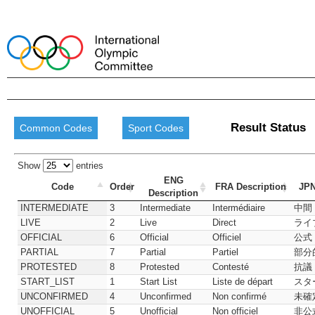
Result Status
Common Codes
Sport Codes
Show
entries
ENG
Code
Order
FRA Description
JPN
Description
INTERMEDIATE
3
Intermediate
Intermédiaire
中間
LIVE
2
Live
Direct
ライ
OFFICIAL
6
Official
Officiel
公式
PARTIAL
7
Partial
Partiel
部分
PROTESTED
8
Protested
Contesté
抗議
START_LIST
1
Start List
Liste de départ
スタ
UNCONFIRMED
4
Unconfirmed
Non confirmé
未確
UNOFFICIAL
5
Unofficial
Non officiel
非公